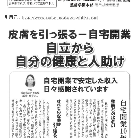
引用元：
http://www.seifu-institute.jp/hhks.html