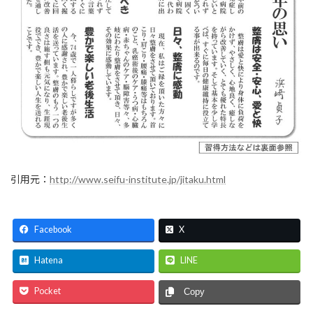
引用元：
http://www.seifu-institute.jp/jitaku.html
Facebook
X
Hatena
LINE
Pocket
Copy