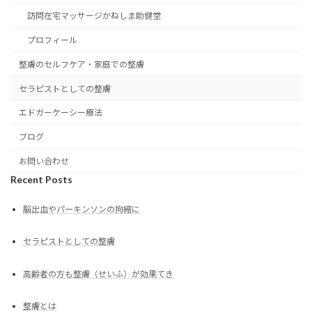
訪問在宅マッサージかねしま助健堂
プロフィール
整膚のセルフケア・家庭での整膚
セラピストとしての整膚
エドガーケーシー療法
ブログ
お問い合わせ
Recent Posts
脳出血やパーキンソンの拘縮に
セラピストとしての整膚
高齢者の方も整膚（せいふ）が効果てき
整膚とは