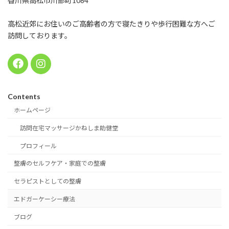
香川県高松市川部町1084
高松近郊にお住いのご高齢者の方で寝たきりや歩行困難な方へご
訪問しております。
Contents
ホームページ
訪問在宅マッサージかねしま助健堂
プロフィール
整膚のセルフケア・家庭での整膚
セラピストとしての整膚
エドガーケーシー療法
ブログ