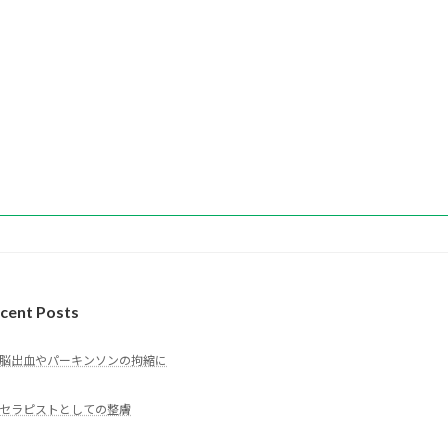
cent Posts
脳出血やパーキンソンの拘縮に
セラピストとしての整膚