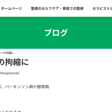
ホームページ
整膚のセルフケア・家庭での整膚
セラピスト
ブログ
ンの拘縮に
の拘縮に
himajokendo
塞、パーキンソン病や膠原病