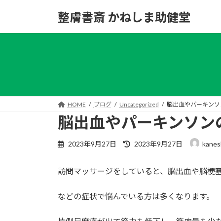
コ
ナ
整膚書斎 かねしま助健堂
ン
ビ
テ
ゲ
ン
ー
ツ
シ
へ
ョ
ス
ン
キ
に
ッ
移
HOME
ブログ
Uncategorized
脳出血やパーキンソ
プ
動
脳出血やパーキンソン
最
2023年9月27日
2023年9月27日
kanes
終
更
訪問マッサージをしていると、脳出血や脳梗
新
日
時
などの症状で悩んでいる方は多くなります。
: